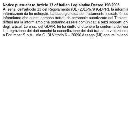
Notice pursuant to Article 13 of Italian Legislative Decree 196/2003
Ai sensi dell’articolo 13 del Regolamento (UE) 2016/679 (GDPR), la informiamo
informazioni da lei richieste. La base giuridica del trattamento indicato è l’e
informiamo che questi saranno trattati da personale autorizzato dal Titolare
diffusi ma la informiamo che potranno essere comunicati a terzi soggetti che s
degli articoli 15 e ss. del GDPR, lei ha diritto di ottenere la conferma dell’es
l’int egrazione dei dati nonché la cancellazione dei dati trattati in violazione
a Forumnet S.p.A., Via G. Di Vittorio 6 – 20090 Assago (MI) oppure inviando