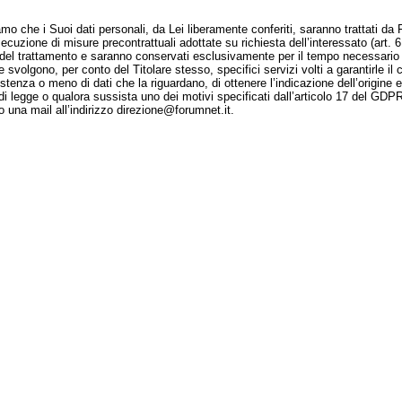
 che i Suoi dati personali, da Lei liberamente conferiti, saranno trattati da Fo
secuzione di misure precontrattuali adottate su richiesta dell’interessato (art. 
 del trattamento e saranno conservati esclusivamente per il tempo necessario a
volgono, per conto del Titolare stesso, specifici servizi volti a garantirle il c
istenza o meno di dati che la riguardano, di ottenere l’indicazione dell’origine e
 di legge o qualora sussista uno dei motivi specificati dall’articolo 17 del GDPR.
 una mail all’indirizzo direzione@forumnet.it.