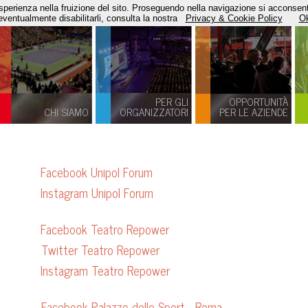
e esperienza nella fruizione del sito. Proseguendo nella navigazione si acconsen
eventualmente disabilitarli, consulta la nostra
Privacy & Cookie Policy
O
PER GLI
OPPORTUNITÀ
CHI SIAMO
ORGANIZZATORI
PER LE AZIENDE
cebook Unipol Forum
tagram Unipol Forum
Facebook Teatro Repower
Twitter Teatro Repower
Instagram Teatro Repower
Facebook Palazzo dello Sport - Roma