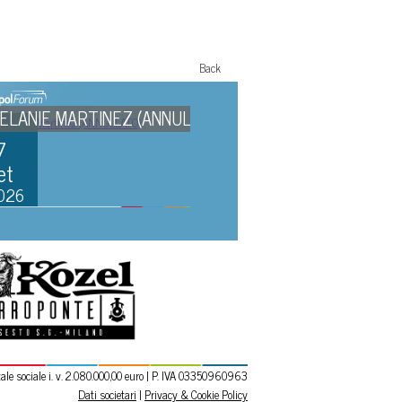
Back
ARDO COCCIANTE
EUROLEGA: ARMANI OLI
29
MILANO VS VIRTUS BOL
Set
2026
e sociale i. v. 2.080.000,00 euro | P. IVA 03350960963
Dati societari
|
Privacy & Cookie Policy