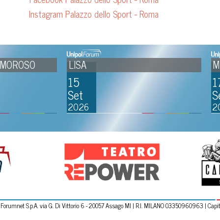
UNIPOL FORUM
TITOLAZIONE
Instagram Palazzo dello Sport - Roma
MUSICA E
SPETTACOLO
MELANIE MARTINEZ (ANNULLATO)
RICC
17
19
Set
Set
TEATRO REPOWER
VISIBILITÀ DI
MARCHIO
2026
2026
SPORT
SERVIZI
PUBBLICHE
RELAZIONI E
FIERE E
INCENTIVE
CONVENTION
Forumnet S.p.A. via G. Di Vittorio 6 -
20057
Assago MI | R.I. MILANO 03350960963 | Capital