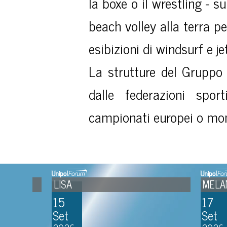
la boxe o il wrestling - su
beach volley alla terra pe
MUSICA E
SPETTACOLO
esibizioni di windsurf e jet
La strutture del Gruppo 
dalle federazioni spor
T
campionati europei o mon
SPORT
O
LISA
MELANIE
15
17
FIERE E
Set
Set
CONVENTION